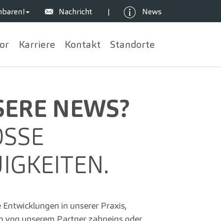
nbaren!
Nachricht
News
|
or
Karriere
Kontakt
Standorte
ERE NEWS?
SSE N
GKEITEN.
 Entwicklungen in unserer Praxis,
n von unserem Partner zahneins oder