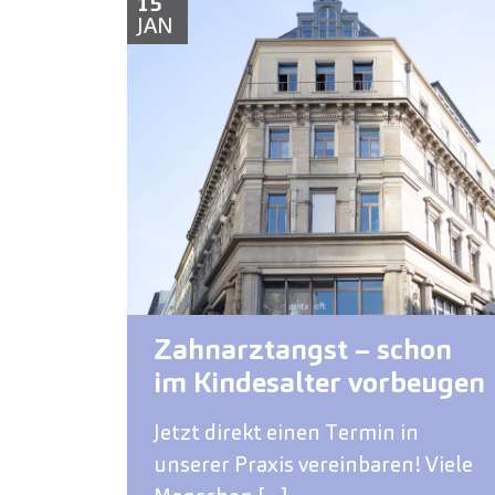
15
JAN
Zahnarztangst – schon
im Kindesalter vorbeugen
Jetzt direkt einen Termin in
unserer Praxis vereinbaren! Viele