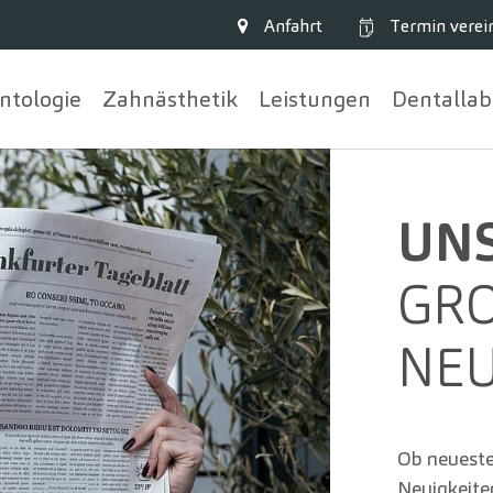
Anfahrt
Termin
verei
ntologie
Zahn­ästhetik
Leistungen
Dentallab
UNS
GRO
EUI
Ob neueste
Neuigkeite