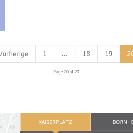
Vorherige
1
…
18
19
2
Page 20 of 20.
KAISERPLATZ
BORNHE