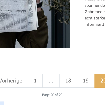
spannende 
Zahnmedizi
echt starke
informiert!
Vorherige
1
…
18
19
2
Page 20 of 20.