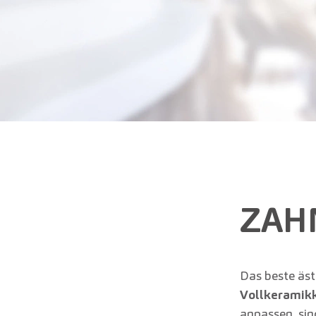
ZAH
Das beste ästh
Vollkeramik
anpassen, sin