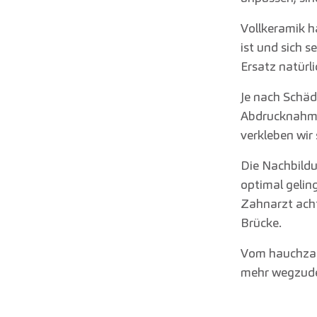
Vollkeramik 
ist und sich s
Ersatz natürl
Je nach Schädi
Abdrucknahme
verkleben wir
Die Nachbild
optimal gelin
Zahnarzt acht
Brücke.
Vom hauchza
mehr wegzud