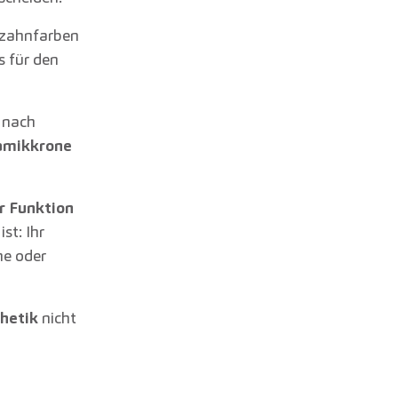
 zahnfarben
s für den
e nach
amikkrone
r Funktion
st: Ihr
ne oder
hetik
nicht