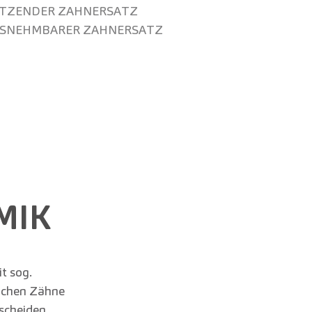
ITZENDER ZAHN­ERSATZ
S­NEHMBARER ZAHN­ERSATZ
MIK
t sog.
lichen Zähne
scheiden.