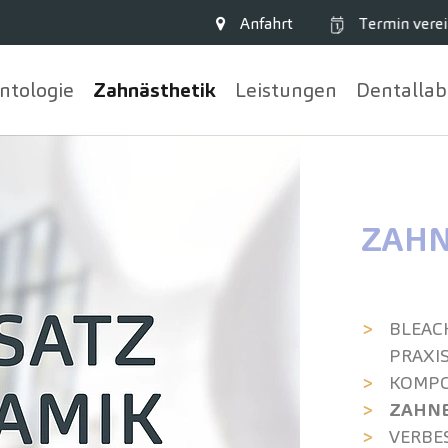
Anfahrt
Termin
verei
ntologie
Zahn­ästhetik
Leistungen
Dentallab
ZAHN
BLEACH
PRAXI
KOMPO
ZAHNE
VERBE