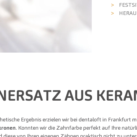
FEST­S
HERAU
NERSATZ AUS KERA
etische Ergebnis erzielen wir bei dentaloft in Frankfurt mi
kronen
. Konnten wir die Zahnfarbe perfekt auf Ihre natür
d diese von Ihren eigenen Zähnen praktisch nicht zu unter