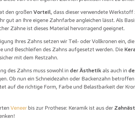
hat den großen
Vorteil
, dass dieser verwendete Werkstoff
ehr gut an Ihre eigene Zahnfarbe angleichen lässt. Als Basi
icher Zähne ist dieses Material hervorragend geeignet.
gung Ihres Zahns setzen wir Teil- oder Vollkronen ein, di
 und Beschleifen des Zahns aufgesetzt werden. Die
Ker
 sicher mit dem Restzahn.
ung des Zahns muss sowohl in
der Ästhetik
als auch in
de
gen. Ob nun ein Schneidezahn oder Backenzahn betroffen i
et auf die richtige Form, Farbe und Belastbarkeit der Kro
rten
Veneer
bis zur Prothese: Keramik ist aus der
Zahnäst
enken!