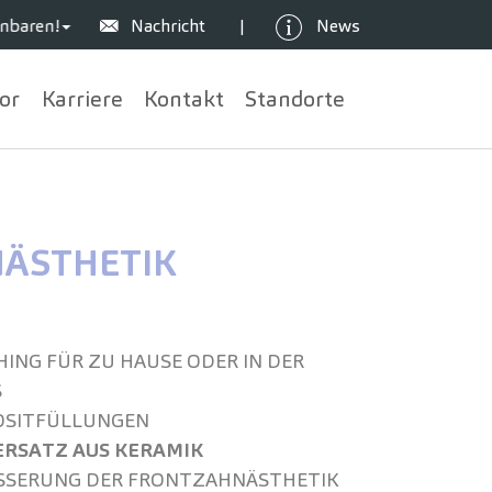
nbaren!
Nachricht
News
|
or
Karriere
Kontakt
Standorte
­ÄSTHETIK
ING FÜR ZU HAUSE ODER IN DER
S
SIT­FÜLLUNGEN
RSATZ AUS KERAMIK
SSERUNG DER FRONT­ZAHN­ÄSTHETIK