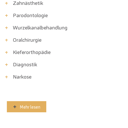
+
Zahnästhetik
+
Parodont­ologie
+
Wurzelkanal­behandlung
+
Oralchirurgie
+
Kiefer­orthopädie
+
Diagnostik
+
Narkose
Mehr lesen