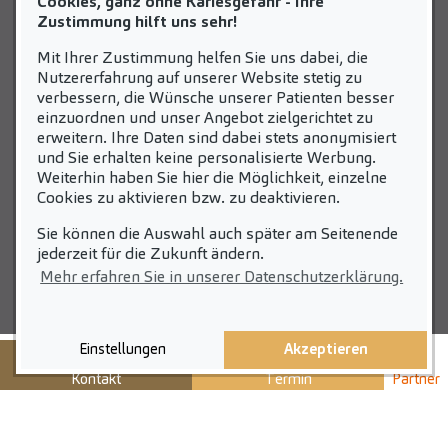
Cookies, ganz ohne Kariesgefahr - Ihre
Fakten
Zustimmung hilft uns sehr!
Ihre Vorteile
Mit Ihrer Zustimmung helfen Sie uns dabei, die
Geschichten aus
Nutzererfahrung auf unserer Website stetig zu
verbessern, die Wünsche unserer Patienten besser
der Praxis
einzuordnen und unser Angebot zielgerichtet zu
Initiativbewerbung
erweitern. Ihre Daten sind dabei stets anonymisiert
und Sie erhalten keine personalisierte Werbung.
Weiterhin haben Sie hier die Möglichkeit, einzelne
ZAHNEINS
Cookies zu aktivieren bzw. zu deaktivieren.
Sie können die Auswahl auch später am Seitenende
zahneins.com
jederzeit für die Zukunft ändern.
Mehr erfahren Sie in unserer Datenschutzerklärung.
Einstellungen
Akzeptieren
STARTSEITE
KONTAKT
Kontakt
Termin
Partner
COOKIE-EINSTELLUNGEN
IMPRESSUM