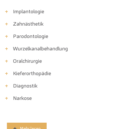
+
Implantologie
+
Zahnästhetik
+
Parodont­ologie
+
Wurzelkanal­behandlung
+
Oralchirurgie
+
Kiefer­orthopädie
+
Diagnostik
+
Narkose
Mehr lesen