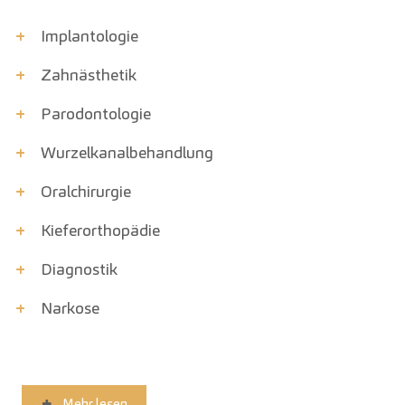
+
Implantologie
+
Zahnästhetik
+
Parodont­ologie
+
Wurzelkanal­behandlung
+
Oralchirurgie
+
Kiefer­orthopädie
+
Diagnostik
+
Narkose
Mehr lesen