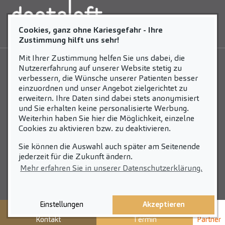
Cookies, ganz ohne Kariesgefahr - Ihre
Zustimmung hilft uns sehr!
Mit Ihrer Zustimmung helfen Sie uns dabei, die
Nutzererfahrung auf unserer Website stetig zu
LEISTUNGEN
NEWS
verbessern, die Wünsche unserer Patienten besser
einzuordnen und unser Angebot zielgerichtet zu
Unsere Leistungen
News-Beiträge
erweitern. Ihre Daten sind dabei stets anonymisiert
und Sie erhalten keine personalisierte Werbung.
Weiterhin haben Sie hier die Möglichkeit, einzelne
KARRIERE
STANDORTE
Cookies zu aktivieren bzw. zu deaktivieren.
Lust auf Karriere?
Unsere Standorte
Sie können die Auswahl auch später am Seitenende
jederzeit für die Zukunft ändern.
Stellenangebote
Mehr erfahren Sie in unserer Datenschutzerklärung.
Fakten
Ihre Vorteile
Geschichten aus
Einstellungen
Akzeptieren
der Praxis
Kontakt
Termin
Partner