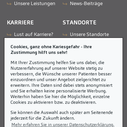
Unsere Leistungen
News-Beiträge
KARRIERE
STANDORTE
Lust auf Karriere?
Unsere Standorte
Stellenangebote
Cookies, ganz ohne Kariesgefahr - Ihre
Fakten
Zustimmung hilft uns sehr!
Ihre Vorteile
Mit Ihrer Zustimmung helfen Sie uns dabei, die
Geschichten aus
Nutzererfahrung auf unserer Website stetig zu
verbessern, die Wünsche unserer Patienten besser
der Praxis
einzuordnen und unser Angebot zielgerichtet zu
Initiativbewerbung
erweitern. Ihre Daten sind dabei stets anonymisiert
und Sie erhalten keine personalisierte Werbung.
Weiterhin haben Sie hier die Möglichkeit, einzelne
ZAHNEINS
Cookies zu aktivieren bzw. zu deaktivieren.
Sie können die Auswahl auch später am Seitenende
zahneins.com
jederzeit für die Zukunft ändern.
Mehr erfahren Sie in unserer Datenschutzerklärung.