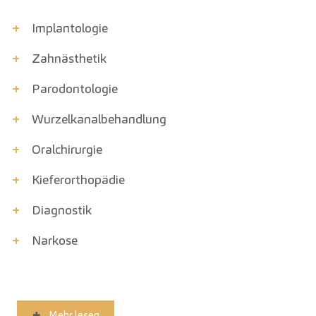
+
Implantologie
+
Zahnästhetik
+
Parodont­ologie
+
Wurzelkanal­behandlung
+
Oralchirurgie
+
Kiefer­orthopädie
+
Diagnostik
+
Narkose
Mehr lesen