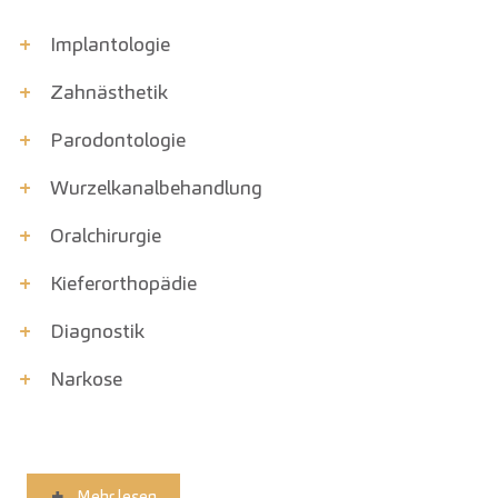
+
Implantologie
+
Zahnästhetik
+
Parodont­ologie
+
Wurzelkanal­behandlung
+
Oralchirurgie
+
Kiefer­orthopädie
+
Diagnostik
+
Narkose
Mehr lesen