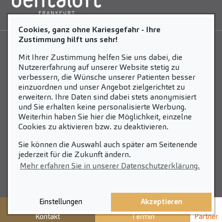
Cookies, ganz ohne Kariesgefahr - Ihre
Zustimmung hilft uns sehr!
LEISTUNGEN
NEWS
Mit Ihrer Zustimmung helfen Sie uns dabei, die
Nutzererfahrung auf unserer Website stetig zu
Unsere Leistungen
News-Beiträge
verbessern, die Wünsche unserer Patienten besser
einzuordnen und unser Angebot zielgerichtet zu
erweitern. Ihre Daten sind dabei stets anonymisiert
KARRIERE
STANDORTE
und Sie erhalten keine personalisierte Werbung.
Weiterhin haben Sie hier die Möglichkeit, einzelne
Lust auf Karriere?
Unsere Standorte
Cookies zu aktivieren bzw. zu deaktivieren.
Stellenangebote
Sie können die Auswahl auch später am Seitenende
jederzeit für die Zukunft ändern.
Fakten
Mehr erfahren Sie in unserer Datenschutzerklärung.
Ihre Vorteile
Geschichten aus
der Praxis
Einstellungen
Akzeptieren
Initiativbewerbung
Kontakt
Termin
Partner