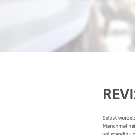
REV
Selbst wurzel
Manchmal heil
vollständig 