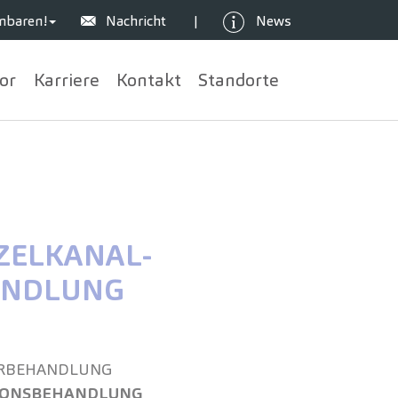
nbaren!
Nachricht
News
|
or
Karriere
Kontakt
Standorte
ELKANAL­
ANDLUNG
R­BEHANDLUNG
IONS­BEHANDLUNG