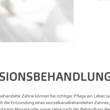
ISIONS­BEHANDLUN
behandelte Zähne können bei richtiger Pflege ein Leben la
t die Entzündung eines wurzelkanalbehandelten Zahnes 
und kann Monate oder sogar Jahre nach der Behandlung B