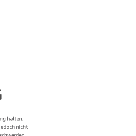
G
ng halten.
jedoch nicht
eschwerden