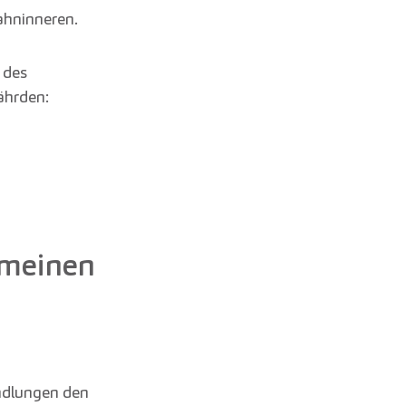
ahninneren.
 des
ährden:
 meinen
ndlungen den