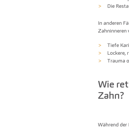
Die Resta
In anderen Fä
Zahninneren v
Tiefe Kar
Lockere, 
Trauma o
Wie re
Zahn?
Während der 