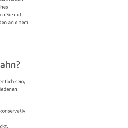
ches
en Sie mit
den an einem
ahn?
ntlich sein,
hiedenen
konservativ
ckt.