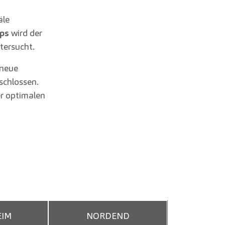
äle
ps
wird der
tersucht.
 neue
schlossen.
er optimalen
IM
NORDEND