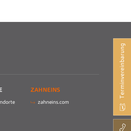
Terminvereinbarung
E
ZAHNEINS
ndorte
zahneins.com