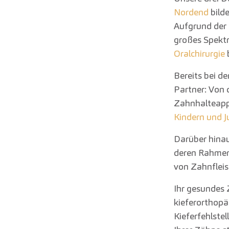
Nordend
bilde
Aufgrund der
großes Spekt
Oralchirurgie
b
Bereits bei d
Partner: Von 
Zahnhalteapp
Kindern und J
Darüber hina
deren Rahmen
von Zahnfleis
Ihr gesundes 
kieferorthopä
Kieferfehlstel