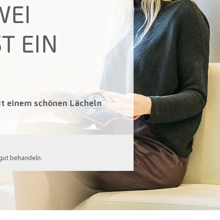
WEI
T EIN
it einem schönen Lächeln
 gut behandeln.