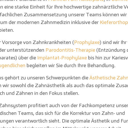
n eine starke Einheit für Ihre hochwertige zahnärztliche 
 fachlichen Zusammensetzung unserer Teams können wir 
rum der modernen Zahnmedizin inklusive der
Kieferorthop
ieten.
er Vorsorge von Zahnkrankheiten (
Prophylaxe
) sind wir Ihr
der unterstützenden
Parodontitis-Therapie
(Entzündung 
arates) über die
Implantat-Prophylaxe
bis hin zur Karies
ugendlichen
begleiten wir Sie durch Ihre Behandlung.
us gehört zu unseren Schwerpunkten die
Ästhetische Zah
 wir sowohl die Zahnästhetik als auch das optimale Zus
ch und Zähnen in den Fokus stellen.
Zahnsystem profitiert auch von der Fachkompetenz unse
dischen Teams, das sich für die Korrektur von Zahn- und
lungen verantwortlich sieht. Die optimale Ästhetik und Fu