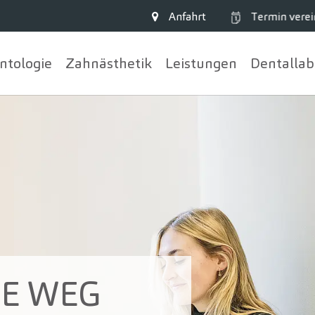
Anfahrt
Termin
verei
ntologie
Zahn­ästhetik
Leistungen
Dentallab
TE WEG