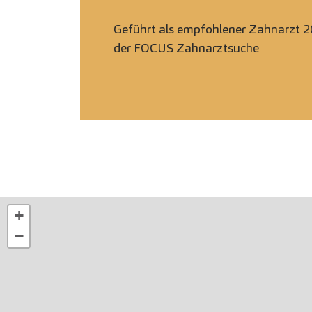
Geführt als empfohlener Zahnarzt 2
der FOCUS Zahnarztsuche
+
−