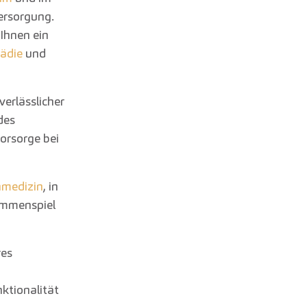
Versorgung.
Ihnen ein
ädie
und
 verlässlicher
des
vorsorge bei
nmedizin
, in
ammenspiel
res
nktionalität