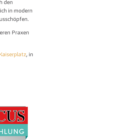
h den
ich in modern
ausschöpfen.
seren Praxen
Kaiserplatz
, in