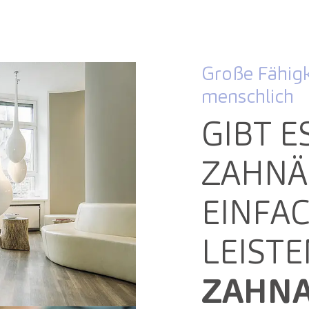
Große Fähigk
menschlich
GIBT E
ZAHNÄR
EINFAC
EISTE
ZAHNA