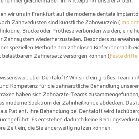
tehen hier gleichermaßen im Mittelpunkt unserer Arbeit.
en wir uns in Frankfurt auf die moderne dentale Implanto
. Nach Zahnverlusten sind künstliche Zahnwurzeln (
Implant
ahnkrone, Brücke oder Prothese verbunden werden, eine h
r Zahnsystem wiederherzustellen. Besonders zu erwähnen 
einer speziellen Methode den zahnlosen Kiefer innerhalb e
t belastbarem Zahnersatz versorgen können (
Feste dritt
wissenswert über Dentaloft? Wir sind ein großes Team mit
und Kompetenz für die zahnärztliche Behandlung unserer 
 Praxen haben sich Zahnärzte-Teams zusammengefunden,
s moderne Spektrum der Zahnheilkunde abdecken. Das ist
e als Patient. Ihre Behandlung bei Dentaloft wird fachüber
urchgeführt. Es entstehen dadurch keine Reibungsverlust
re Zeit ein, die Sie anderweitig nutzen können.