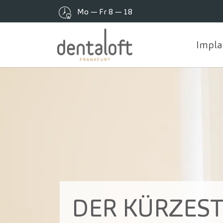
Mo — Fr 8 — 18
Impla
Zum Hauptinhalt springen
DER KÜRZES