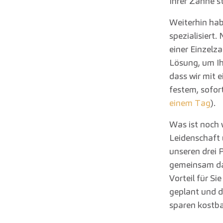
Ihrer Zähne s
Weiterhin hab
spezialisiert
einer Einzelz
Lösung, um Ih
dass wir mit 
festem, sofor
einem Tag
).
Was ist noch 
Leidenschaft 
unseren drei
gemeinsam da
Vorteil für Si
geplant und d
sparen kostba