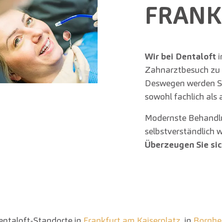
FRANK
Wir bei Dentaloft
i
Zahnarztbesuch zu e
Deswegen werden S
sowohl fachlich als
Modernste Behandl
selbstverständlich 
Überzeugen Sie sic
entaloft-Standorte in
Frankfurt am Kaiserplatz
, in
Bornhe