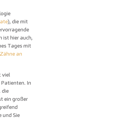
logie
ate
), die mit
ervorragende
ist hier auch,
ines Tages mit
e Zähne an
 viel
Patienten. In
 die
 ein großer
greifend
e und Sie