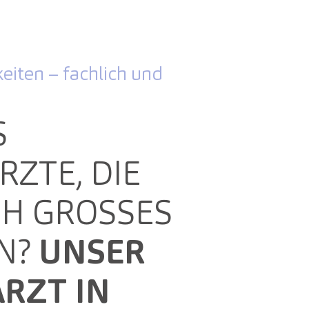
eiten – fachlich und
S
ZTE, DIE
H GROSSES L
N?
UNSER
RZT IN