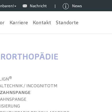
nbaren!
Nachricht
News
|
or
Karriere
Kontakt
Standorte
ER­ORTHOPÄDIE
®
LIGN
AL­TECHNIK / INCOGNITOTM
 ZAHNSPANGE
ZAHNSPANGE
LISIERUNG