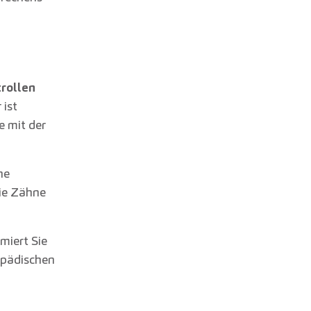
rollen
 ist
e mit der
ne
die Zähne
miert Sie
opädischen