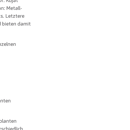
r. Kujat
n: Metall-
s. Letztere
d bieten damit
inzelnen
enten
eplanten
schiedlich