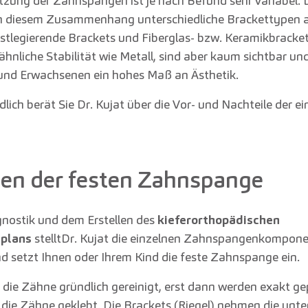
ng der Zahnspangen ist je nach Befund sehr variabel. D
in diesem Zusammenhang unterschiedliche Brackettypen a
bstlegierende Brackets und Fiberglas- bzw. Keramikbracket
ähnliche Stabilität wie Metall, sind aber kaum sichtbar un
und Erwachsenen ein hohes Maß an Ästhetik.
lich berät Sie Dr. Kujat über die Vor- und Nachteile der e
zen der festen Zahnspange
nostik und dem Erstellen des
kieferorthopädischen
splans
stellt
Dr. Kujat die einzelnen Zahnspangenkompon
setzt Ihnen oder Ihrem Kind die feste Zahnspange ein.
die Zähne gründlich gereinigt, erst dann werden exakt g
die Zähne geklebt. Die Brackets (Riegel) nehmen die unter