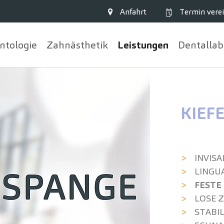
Anfahrt
Termin
verei
ntologie
Zahn­ästhetik
Leistungen
Dentallab
KIEF
INVISA
LINGU
FESTE
LOSE 
STABI