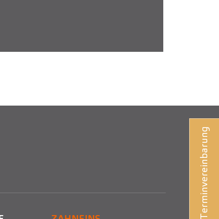
Terminvereinbarung
E
ZAHNEINS