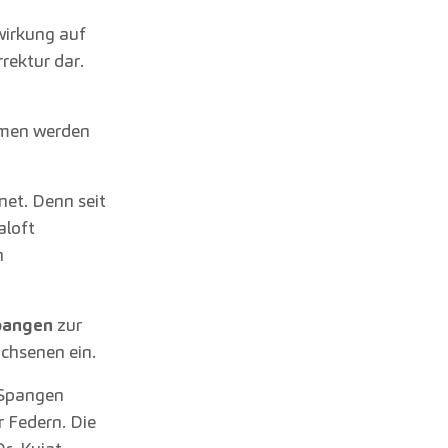
wirkung auf
rrektur dar.
mmen werden
net. Denn seit
aloft
n
pangen
zur
chsenen ein.
 Spangen
 Federn. Die