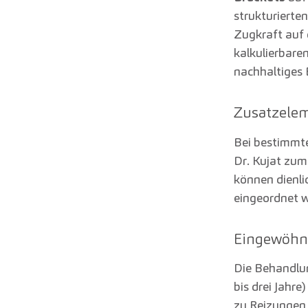
strukturierte
Zugkraft auf 
kalkulierbare
nachhaltiges 
Zusatzele
Bei bestimmte
Dr. Kujat zum
können dienli
eingeordnet w
Eingewöhn
Die Behandlun
bis drei Jahr
zu Reizungen 