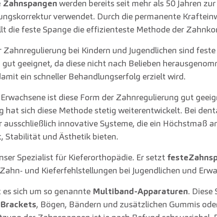
e Zahnspangen
werden bereits seit mehr als 50 Jahren zur
ungskorrektur verwendet. Durch die permanente Kraftein
llt die feste Spange die effizienteste Methode der Zahnko
 Zahnregulierung bei Kindern und Jugendlichen sind feste
gut geeignet, da diese nicht nach Belieben herausgeno
amit ein schneller Behandlungserfolg erzielt wird.
 Erwachsene ist diese Form der Zahnregulierung gut geeig
g hat sich diese Methode stetig weiterentwickelt. Bei dent
 ausschließlich innovative Systeme, die ein Höchstmaß a
 Stabilität und Ästhetik bieten.
unser Spezialist für Kieferorthopädie. Er setzt
feste
Zahns
Zahn- und Kieferfehlstellungen bei Jugendlichen und Erwa
 es sich um so genannte
Multiband-Apparaturen
. Diese
Brackets
, Bögen, Bändern und zusätzlichen Gummis oder