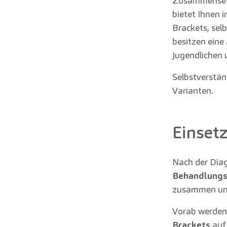
Zusammensetzu
bietet Ihnen 
Brackets, sel
besitzen eine 
Jugendlichen 
Selbstverständ
Varianten.
Einset
Nach der Diag
Behandlung
zusammen und 
Vorab werden 
Brackets
auf 