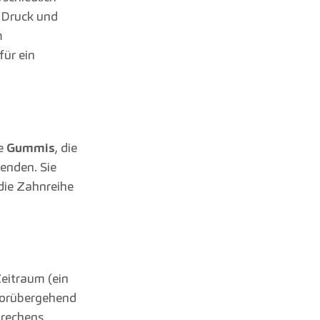
 Druck und
m
ür ein
he
Gummis
, die
wenden. Sie
die Zahnreihe
eitraum (ein
vorübergehend
prechens