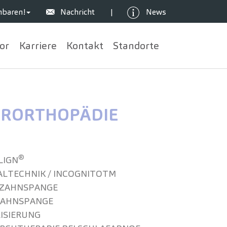
nbaren!
Nachricht
News
|
or
Karriere
Kontakt
Standorte
ER­ORTHOPÄDIE
®
LIGN
AL­TECHNIK / INCOGNITOTM
 ZAHNSPANGE
ZAHNSPANGE
LISIERUNG