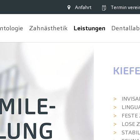
Anfahrt
Termin
verei
ntologie
Zahn­ästhetik
Leistungen
Dentallab
KIEF
INVISA
LINGU
FESTE
LOSE 
STABI