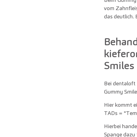
vom Zahnfleis
das deutlich. 
Behand
kiefer
Smiles
Bei dentaloft 
Gummy Smile-
Hier kommt e
TADs = "Temp
Hierbei hande
Spange dazu f