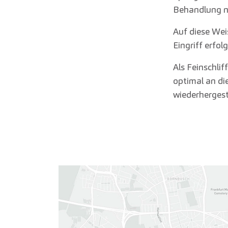
Behandlung n
Auf diese Wei
Eingriff erfol
Als Feinschli
optimal an di
wiederhergest