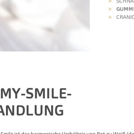
SCHNA
GUMMI
CRANI
MY-SMILE-
ANDLUNG
ile ist das harmonische Verhältnis von Rot zu Weiß (da