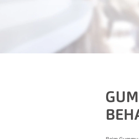
GUM
BEH
Beim Gummy Sm