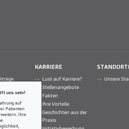
KARRIERE
STANDORT
iträge
Lust auf Karriere?
Unsere Sta
Stellenangebote
ft uns sehr!
Fakten
fahrung auf
Ihre Vorteile
er Patienten
Geschichten aus der
weitern. Ihre
Praxis
ne
glichkeit,
Initiativbewerbung