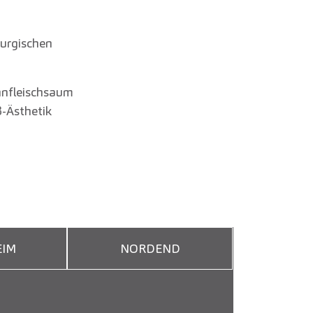
rurgischen
ahnfleischsaum
-Ästhetik
IM
NORDEND